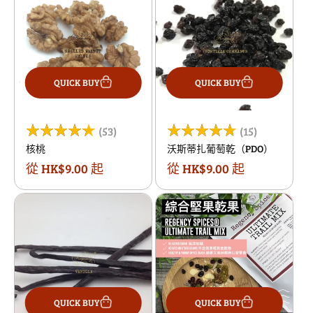
QUICK BUY
QUICK BUY
53
15
(53)
(15)
核桃
總
沃斯蒂扎葡萄乾（PDO）
總
原
原
從 HK$9.00 起
從 HK$9.00 起
評
評
價
價
價
價
數
數
QUICK BUY
QUICK BUY