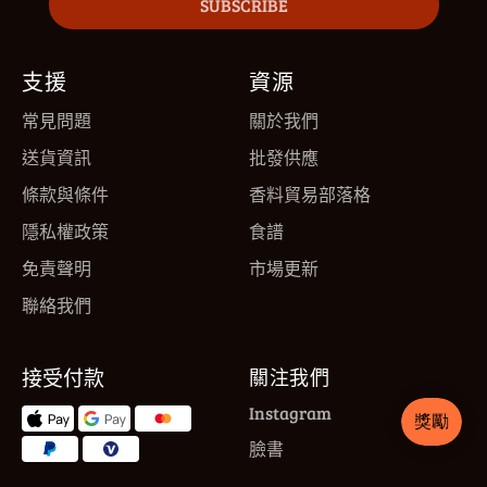
ribs, burgers, soulful Creole dishes, or
SUBSCRIBE
homemade pickling blends.
Every product is sourced with care and packed
支援
資源
fresh in Hong Kong to preserve its aroma and
常見問題
關於我們
quality. Whether you're firing up the grill, slow-
cooking a stew, or just want to add some
送貨資訊
批發供應
regional flair to your meals, this collection
條款與條件
香料貿易部落格
delivers the bold, comforting flavours of
America with unbeatable freshness and value.
隱私權政策
食譜
免責聲明
市場更新
聯絡我們
接受付款
關注我們
Instagram
臉書