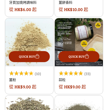
牙買加燒烤調味料
總
薑餅香料
總
原
原
從 HK$6.00 起
從 HK$10.00 起
評
評
價
價
價
價
數
數
QUICK BUY
QUICK BUY
10
33
(10)
(33)
薑粉
總
蒜粒
總
原
原
從 HK$9.00 起
從 HK$9.00 起
評
評
價
價
價
價
數
數