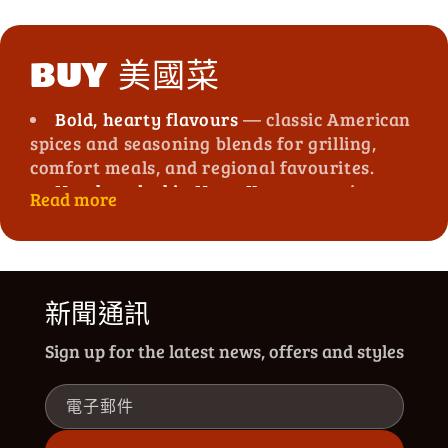
BUY 美國菜
Bold, hearty flavours
— classic American
spices and seasoning blends for grilling,
comfort meals, and regional favourites.
Hand-packed in Hong Kong
, ensuring
Read more
freshness and rich aroma in every jar.
Great value from HK$7–12
, delivered
right to your kitchen.
Dive into our American Cuisine collection
新聞通訊
featuring quintessential spices and blends—
Sign up for the latest news, offers and styles
from smoky chipotle and ancho chili to savory
pulled pork rubs, honey BBQ seasoning, and
Allspice. These hearty, flavour-packed
電子郵件
ingredients are perfect for crafting authentic