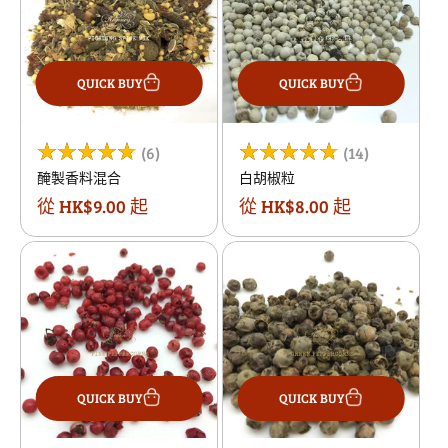
QUICK BUY
QUICK BUY
6
14
(6)
(14)
醃製香料混合
總
白胡椒粒
總
原
原
從 HK$9.00 起
從 HK$8.00 起
評
評
價
價
價
價
數
數
QUICK BUY
QUICK BUY