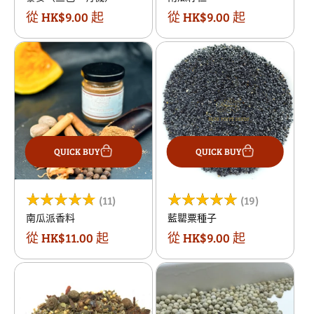
原
原
從 HK$9.00 起
從 HK$9.00 起
評
評
價
價
價
價
數
數
QUICK BUY
QUICK BUY
11
19
(11)
(19)
南瓜派香料
總
藍罌粟種子
總
原
原
從 HK$11.00 起
從 HK$9.00 起
評
評
價
價
價
價
數
數