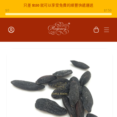
只差
$150
就可以享受免費的順豐快遞運送
跳至內容
購
物
車
登
入
跳至產品
資訊