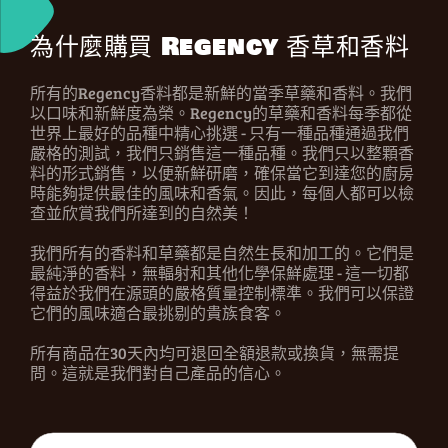
為什麼購買 Regency 香草和香料
所有的Regency香料都是新鮮的當季草藥和香料。我們
以口味和新鮮度為榮。Regency的草藥和香料每季都從
世界上最好的品種中精心挑選 - 只有一種品種通過我們
嚴格的測試，我們只銷售這一種品種。我們只以整顆香
料的形式銷售，以便新鮮研磨，確保當它到達您的廚房
時能夠提供最佳的風味和香氣。因此，每個人都可以檢
查並欣賞我們所達到的自然美！
我們所有的香料和草藥都是自然生長和加工的。它們是
最純淨的香料，無輻射和其他化學保鮮處理 - 這一切都
得益於我們在源頭的嚴格質量控制標準。我們可以保證
它們的風味適合最挑剔的貴族食客。
所有商品在30天內均可退回全額退款或換貨，無需提
問。這就是我們對自己產品的信心。