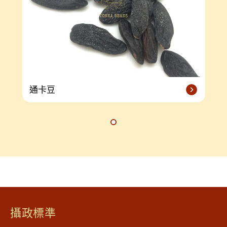
通卡豆
攝政標準