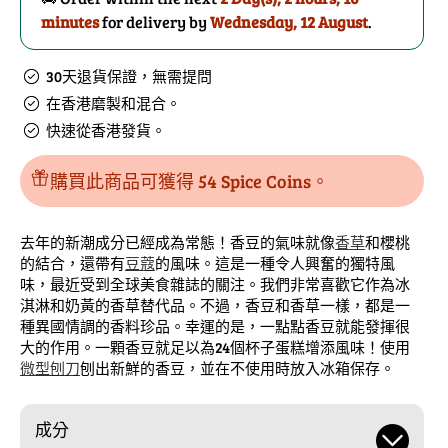
的
數
minutes
for delivery by
Wednesday, 12 August
.
數
量
量
30天退貨保證，無需提問
在香港磨製和混合。
快速從香港發貨。
購買此商品可獲得 54 Spice Coins。
去年的新潮成分已經成為常態！香豆的氣味就像
香草
和櫻桃
的結合，還帶有
豆蔻
的風味。這是一種令人興奮的獨特風
味，最近受到全球美食雜誌的關注。我們非常喜歡它作為冰
淇淋和奶黃的香草替代品。不過，香豆和香草一樣，都是一
種異國情調的香料珍品。幸運的是，一點點香豆就能發揮很
大的作用。一顆香豆就足以為24個杯子蛋糕增添風味！使用
微型刨刀
刨出新鮮的香豆，並在不使用時放入冰箱保存。
成分