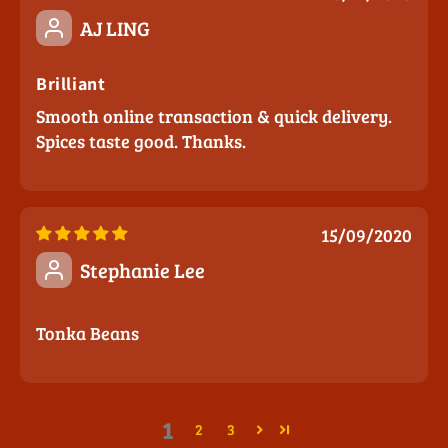
AJ LING
Brilliant
Smooth online transaction & quick delivery.
Spices taste good. Thanks.
15/09/2020
Stephanie Lee
Tonka Beans
1
2
3