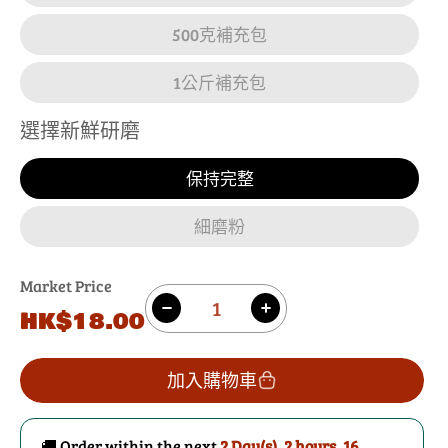
500克補充包
1公斤補充包
選擇新鮮研磨
保持完整
細磨粉
Market Price
數
原
HK$18.00
減
增
量
價
少
加
通
通
加入購物車
卡
卡
豆
豆
🚚 Order within the next
2 Day(s),
2 hours, 16