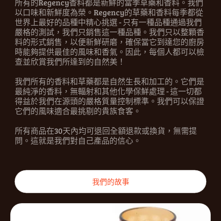
所有的Regency香料都是新鮮的當季草藥和香料。我們
以口味和新鮮度為榮。Regency的草藥和香料每季都從
世界上最好的品種中精心挑選 - 只有一種品種通過我們
嚴格的測試，我們只銷售這一種品種。我們只以整顆香
料的形式銷售，以便新鮮研磨，確保當它到達您的廚房
時能夠提供最佳的風味和香氣。因此，每個人都可以檢
查並欣賞我們所達到的自然美！
我們所有的香料和草藥都是自然生長和加工的。它們是
最純淨的香料，無輻射和其他化學保鮮處理 - 這一切都
得益於我們在源頭的嚴格質量控制標準。我們可以保證
它們的風味適合最挑剔的貴族食客。
所有商品在30天內均可退回全額退款或換貨，無需提
問。這就是我們對自己產品的信心。
我們的故事