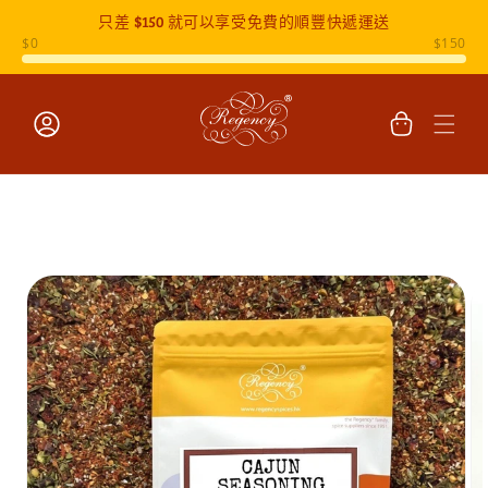
只差
$150
就可以享受免費的順豐快遞運送
跳至內容
購
物
車
登
入
跳至產品
資訊