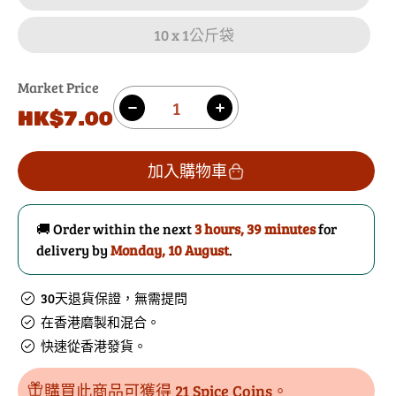
10 x 1公斤袋
Market Price
數
原
HK$7.00
減
增
量
價
少
加
卡
卡
加入購物車
真
真
調
調
🚚 Order within the next
3 hours, 39 minutes
for
味
味
delivery by
Monday, 10 August
.
料
料
的
數
30天退貨保證，無需提問
數
量
在香港磨製和混合。
量
快速從香港發貨。
購買此商品可獲得 21 Spice Coins。