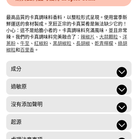
最高品質的卡真調味料香料，以整粒形式呈現。使用當季新
鮮運送的食材製成。烹飪正宗的卡真菜肴是無法缺少它的！
小心：這不是給膽小者的。卡真調味料充滿風味，並且非常
辣。我們的卡真調味料完美融合了：
辣椒片
、
大蒜顆粒
、
洋
蔥粉
、
牛至
、
紅椒粉
、
黑胡椒粒
、
長胡椒
、
乾青檸檬
、
綠胡
椒粒
和
百里香
。
成分
過敏原
沒有添加聲明
起源