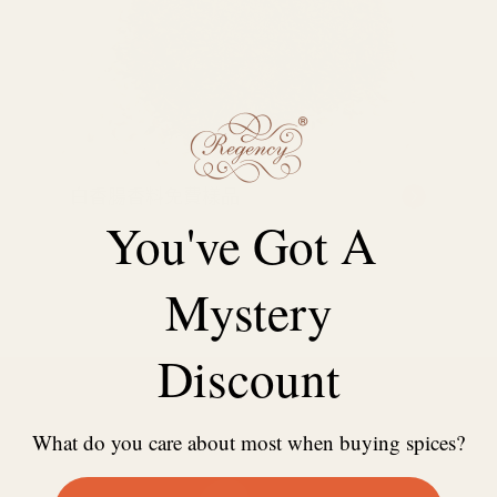
白香腸香料免費樣品
You've Got A
Mystery
Discount
What do you care about most when buying spices?