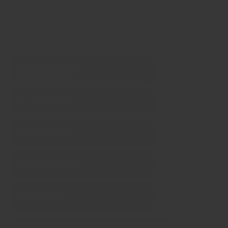
功能
Regency
廚師測試的配方
每日新鮮研磨
單一來源採購
純淨（無填充物）
無人工成分