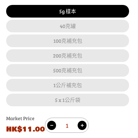
5g 樣本
40克罐
100克補充包
200克補充包
500克補充包
1公斤補充包
5 x 1公斤袋
Market Price
數
原
HK$11.00
減
增
量
價
少
加