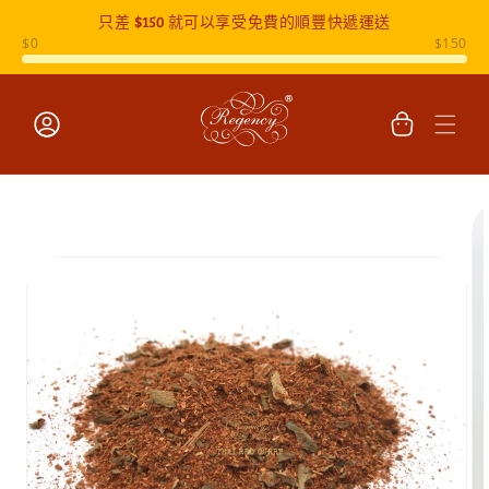
只差
$150
就可以享受免費的順豐快遞運送
跳至內容
購
物
車
登
入
跳至產品
資訊