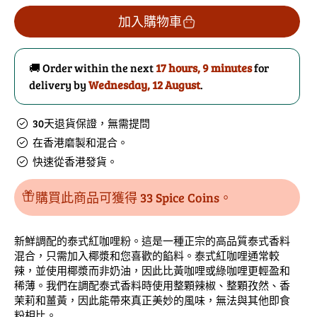
泰
泰
加入購物車
式
式
紅
紅
🚚 Order within the next
17 hours, 9 minutes
for
咖
咖
delivery by
Wednesday, 12 August
.
哩
哩
粉
粉
30天退貨保證，無需提問
的
數
在香港磨製和混合。
數
量
快速從香港發貨。
量
購買此商品可獲得 33 Spice Coins。
新鮮調配的泰式紅咖哩粉。這是一種正宗的高品質泰式香料
混合，只需加入椰漿和您喜歡的餡料。泰式紅咖哩通常較
辣，並使用椰漿而非奶油，因此比黃咖哩或綠咖哩更輕盈和
稀薄。我們在調配泰式香料時使用整顆辣椒、整顆孜然、香
茉莉和薑黃，因此能帶來真正美妙的風味，無法與其他即食
粉相比。