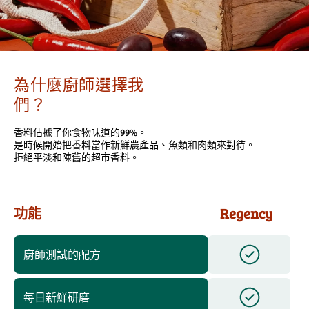
為什麼廚師選擇我
們？
香料佔據了你食物味道的99%。
是時候開始把香料當作新鮮農產品、魚類和肉類來對待。
拒絕平淡和陳舊的超市香料。
功能
Regency
廚師測試的配方
每日新鮮研磨