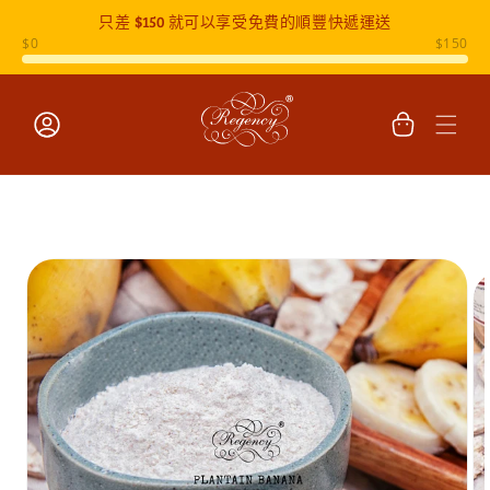
只差
$150
就可以享受免費的順豐快遞運送
跳至內容
購
物
車
登
入
跳至產品
資訊