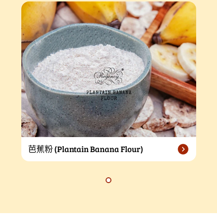
芭蕉粉 (Plantain Banana Flour)