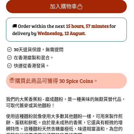
芭
芭
加入購物車
蕉
蕉
粉
粉
🚚 Order within the next
15 hours, 57 minutes
for
(Plantain
(Plantain
delivery by
Wednesday, 12 August
.
Banana
Banana
Flour)
Flour)
的
數
30天退貨保證，無需提問
數
量
在香港磨製和混合。
量
快速從香港發貨。
購買此商品可獲得 30 Spice Coins。
我們的大蕉香蕉粉 - 磨成麵粉，是一種美味的無麩質替代品，
可取代蕎麥或其他麵粉！
使用這種麵粉就像使用大多數其他麵粉一樣，可用來製作煎
餅、蛋糕和餅乾。由於是未成熟的香蕉，它還具有輕微的增
稠特性。這種麵粉天然含糖量極低，味道相當溫和，為您的