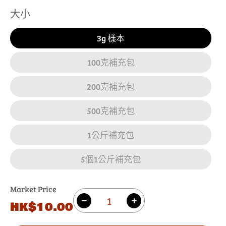
大小
3g 樣本
100克補充包
200克補充包
500克補充包
1公斤補充包
5個1公斤補充包
Market Price
數
原
HK$10.00
減
增
量
價
少
加