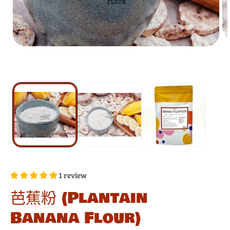
1 review
芭蕉粉 (Plantain
Banana Flour)