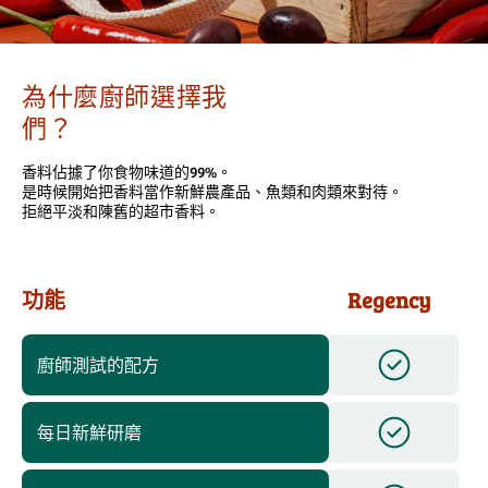
為什麼廚師選擇我
們？
香料佔據了你食物味道的99%。
是時候開始把香料當作新鮮農產品、魚類和肉類來對待。
拒絕平淡和陳舊的超市香料。
功能
Regency
廚師測試的配方
每日新鮮研磨