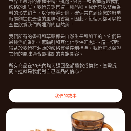
世界上最好的品種中精心挑選 - 只有一種品種通過我們
嚴格的測試，我們只銷售這一種品種。我們只以整顆香
料的形式銷售，以便新鮮研磨，確保當它到達您的廚房
時能夠提供最佳的風味和香氣。因此，每個人都可以檢
查並欣賞我們所達到的自然美！
我們所有的香料和草藥都是自然生長和加工的。它們是
最純淨的香料，無輻射和其他化學保鮮處理 - 這一切都
得益於我們在源頭的嚴格質量控制標準。我們可以保證
它們的風味適合最挑剔的貴族食客。
所有商品在30天內均可退回全額退款或換貨，無需提
問。這就是我們對自己產品的信心。
我們的故事