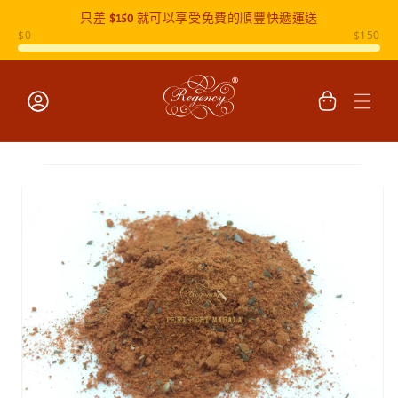
只差
$150
就可以享受免費的順豐快遞運送
跳至內容
購
物
車
登
入
跳至產品
資訊