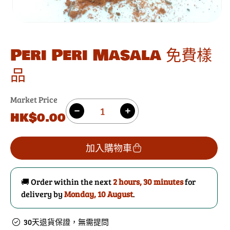
Peri Peri Masala 免費樣
品
Market Price
數
原
HK$0.00
減
增
量
價
少
加
Peri
Peri
加入購物車
Peri
Peri
Masala
Masala
免
免
🚚 Order within the next
2 hours, 30 minutes
for
delivery by
Monday, 10 August
費
費
.
樣
樣
品
品
30天退貨保證，無需提問