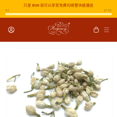
只差
$150
就可以享受免費的順豐快遞運送
跳至內容
購
物
車
登
入
跳至產品
資訊