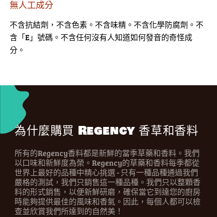
無人工成分
不含抗結劑，不含色素。不含味精。不含化學防腐劑。不
含「E」號碼。不含任何沒有人知道如何發音的奇怪成
分。
為什麼購買 Regency 香草和香料
所有的Regency香料都是新鮮的當季草藥和香料。我們
以口味和新鮮度為榮。Regency的草藥和香料每季都從
世界上最好的品種中精心挑選 - 只有一種品種通過我們
嚴格的測試，我們只銷售這一種品種。我們只以整顆香
料的形式銷售，以便新鮮研磨，確保當它到達您的廚房
時能夠提供最佳的風味和香氣。因此，每個人都可以檢
查並欣賞我們所達到的自然美！