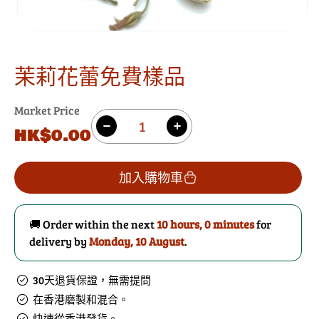
茉莉花蕾免費樣品
Market Price
數
原
HK$0.00
減
增
量
價
少
加
茉
茉
加入購物車
莉
莉
花
花
🚚 Order within the next
10 hours, 0 minutes
for
蕾
蕾
delivery by
Monday, 10 August
.
免
免
費
費
30天退貨保證，無需提問
樣
樣
在香港磨製和混合。
品
品
快速從香港發貨。