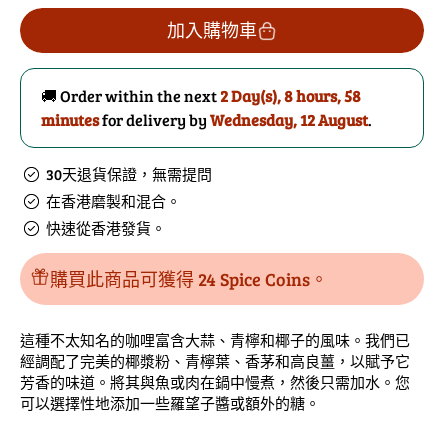
印
印
加入購物車
尼
尼
仁
仁
🚚 Order within the next
2 Day(s),
8 hours, 58
當
當
minutes
for delivery by
Wednesday, 12 August
.
咖
咖
哩
哩
30天退貨保證，無需提問
的
數
在香港磨製和混合。
數
量
快速從香港發貨。
量
購買此商品可獲得 24 Spice Coins。
這種不太知名的咖哩富含大蒜、青檸和椰子的風味。我們已
經調配了完美的椰漿粉、青檸葉、香茅和高良薑，以賦予它
芳香的味道。將其與魚或肉在鍋中慢煮，然後只需加水。您
可以選擇性地添加一些羅望子醬或額外的糖。