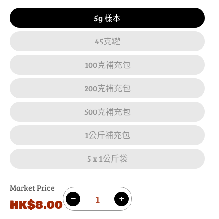
5g 樣本
45克罐
100克補充包
200克補充包
500克補充包
1公斤補充包
5 x 1公斤袋
Market Price
數
原
HK$8.00
減
增
量
價
少
加