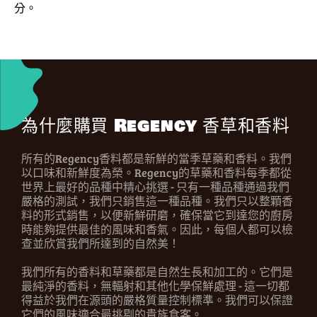
分。
為什麼購買 Regency 香草和香料
所有的Regency香料都是新鮮的當季草藥和香料。我們
以口味和新鮮度為榮。Regency的草藥和香料每季都從
世界上最好的品種中精心挑選 - 只有一種品種通過我們
嚴格的測試，我們只銷售這一種品種。我們只以整顆香
料的形式銷售，以便新鮮研磨，確保當它到達您的廚房
時能夠提供最佳的風味和香氣。因此，每個人都可以檢
查並欣賞我們所達到的自然美！
我們所有的香料和草藥都是自然生長和加工的。它們是
最純淨的香料，無輻射和其他化學保鮮處理 - 這一切都
得益於我們在源頭的嚴格質量控制標準。我們可以保證
它們的風味適合最挑剔的貴族食客。