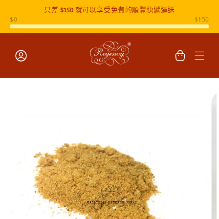
只差
$150
就可以享受免費的順豐快遞運送
跳至內容
購
物
車
登
入
跳至產品
資訊