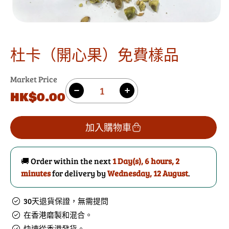
杜卡（開心果）免費樣品
Market Price
數
原
HK$0.00
減
增
量
價
少
加
杜
杜
加入購物車
卡
卡
（開
（開
🚚 Order within the next
1 Day(s),
6 hours, 2
心
心
minutes
for delivery by
Wednesday, 12 August
.
果）
果）
免
免
30天退貨保證，無需提問
費
費
在香港磨製和混合。
樣
樣
快速從香港發貨。