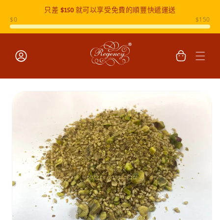
只差
$150
就可以享受免費的順豐快遞運送
跳至內容
購
物
車
登
入
跳至產品
資訊