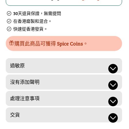
免
免
30天退貨保證，無需提問
費
費
在香港磨製和混合。
樣
樣
快速從香港發貨。
品
品
的
數
購買此商品可獲得 Spice Coins。
數
量
量
過敏原
沒有添加聲明
處理注意事項
交貨