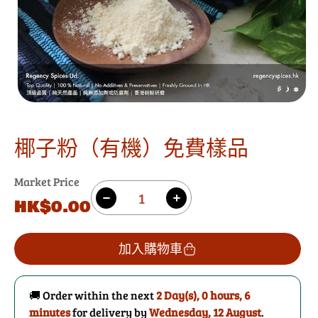
椰子粉（有機）免費樣品
Market Price
數
原
HK$0.00
減
增
量
價
少
加
椰
椰
加入購物車
子
子
粉
粉
🚚 Order within the next
2 Day(s),
0 hours, 6
（有
（有
minutes
for delivery by
Wednesday, 12 August
.
機）
機）