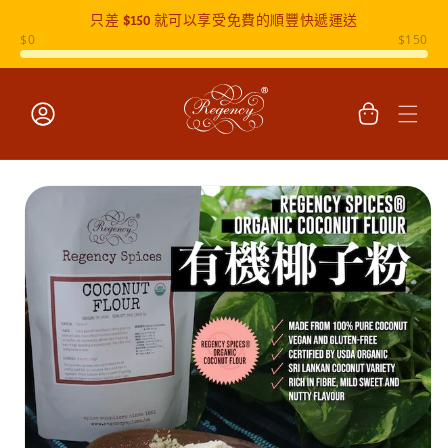
只差
$150
就可以享受免費的順豐快遞運送
跳至內容
購
物
車
登
入
跳至產品
資訊