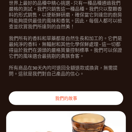
世界上最好的品種中精心挑選 - 只有一種品種通過我們
嚴格的測試，我們只銷售這一種品種。我們只以整顆香
料的形式銷售，以便新鮮研磨，確保當它到達您的廚房
時能夠提供最佳的風味和香氣。因此，每個人都可以檢
查並欣賞我們所達到的自然美！
我們所有的香料和草藥都是自然生長和加工的。它們是
最純淨的香料，無輻射和其他化學保鮮處理 - 這一切都
得益於我們在源頭的嚴格質量控制標準。我們可以保證
它們的風味適合最挑剔的貴族食客。
所有商品在30天內均可退回全額退款或換貨，無需提
問。這就是我們對自己產品的信心。
我們的故事