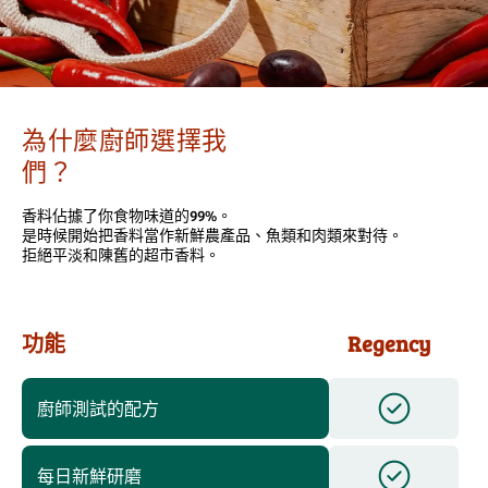
為什麼廚師選擇我
們？
香料佔據了你食物味道的99%。
是時候開始把香料當作新鮮農產品、魚類和肉類來對待。
拒絕平淡和陳舊的超市香料。
功能
Regency
廚師測試的配方
每日新鮮研磨