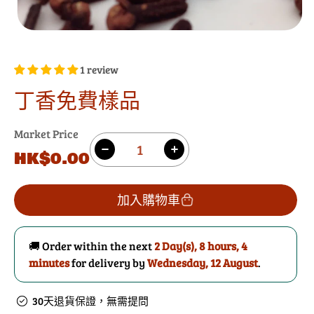
1 review
丁香免費樣品
Market Price
數
原
HK$0.00
減
增
量
價
少
加
丁
丁
加入購物車
香
香
免
免
🚚 Order within the next
2 Day(s),
8 hours, 4
費
費
minutes
for delivery by
Wednesday, 12 August
.
樣
樣
品
品
30天退貨保證，無需提問
的
數