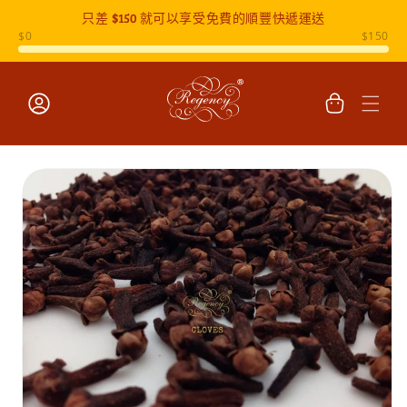
只差
$150
就可以享受免費的順豐快遞運送
跳至內容
購
物
車
登
入
跳至產品
資訊