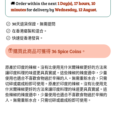
🚚 Order within the next
1 Day(s),
17 hours, 10
爾
爾
minutes
for delivery by
Wednesday, 12 August
.
辣
辣
椒
椒
30天退貨保證，無需提問
粉
粉
在香港磨製和混合。
的
數
快速從香港發貨。
數
量
量
購買此商品可獲得 36 Spice Coins。
原產於印度的辣椒。沒有比使用克什米爾辣椒更好的方法來
讓印度料理的味道更具真實感。這些辣椒的辣度適中，少量
使用也適合不喜歡食物過於辛辣的人。無需重新水合，只需
切碎或磨成粉即可使用。原產於印度的辣椒。沒有比使用克
什米爾辣椒更好的方法來讓印度料理的味道更具真實感。這
些辣椒的辣度適中，少量使用也適合不喜歡食物過於辛辣的
人。無需重新水合，只需切碎或磨成粉即可使用。