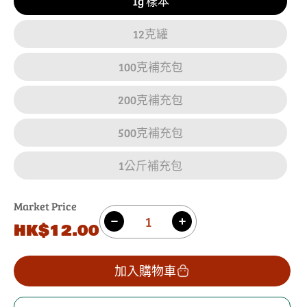
1g 樣本
12克罐
100克補充包
200克補充包
500克補充包
1公斤補充包
Market Price
數
原
HK$12.00
減
增
量
價
少
加
克
克
加入購物車
什
什
米
米