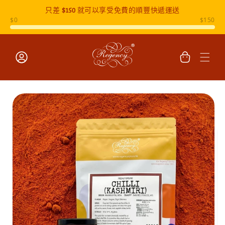
只差
$150
就可以享受免費的順豐快遞運送
跳至內容
購
物
車
登
入
跳至產品
資訊