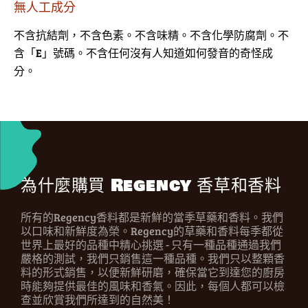
無人工成分
不含抗結劑，不含色素。不含味精。不含化學防腐劑。不
含「E」號碼。不含任何沒有人知道如何發音的奇怪成
分。
為什麼購買 Regency 香草和香料
所有的Regency香料都是新鮮的當季草藥和香料。我們
以口味和新鮮度為榮。Regency的草藥和香料每季都從
世界上最好的品種中精心挑選 - 只有一種品種通過我們
嚴格的測試，我們只銷售這一種品種。我們只以整顆香
料的形式銷售，以便新鮮研磨，確保當它到達您的廚房
時能夠提供最佳的風味和香氣。因此，每個人都可以檢
查並欣賞我們所達到的自然美！