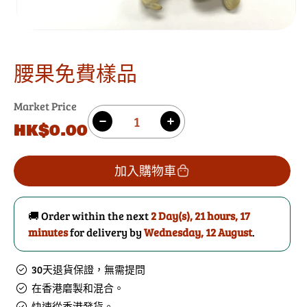
腰果免費樣品
Market Price
數
原
HK$0.00
減
增
量
價
少
加
腰
腰
加入購物車
果
果
免
免
🚚 Order within the next
2 Day(s),
21 hours, 17
費
費
minutes
for delivery by
Wednesday, 12 August
.
樣
樣
品
品
30天退貨保證，無需提問
的
數
在香港磨製和混合。
數
量
快速從香港發貨。