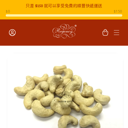
只差
$150
就可以享受免費的順豐快遞運送
跳至內容
購
物
車
登
入
跳至產品
資訊