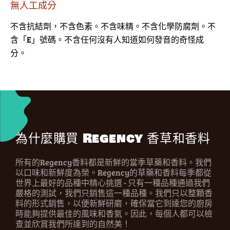
無人工成分
不含抗結劑，不含色素。不含味精。不含化學防腐劑。不
含「E」號碼。不含任何沒有人知道如何發音的奇怪成
分。
為什麼購買 Regency 香草和香料
所有的Regency香料都是新鮮的當季草藥和香料。我們
以口味和新鮮度為榮。Regency的草藥和香料每季都從
世界上最好的品種中精心挑選 - 只有一種品種通過我們
嚴格的測試，我們只銷售這一種品種。我們只以整顆香
料的形式銷售，以便新鮮研磨，確保當它到達您的廚房
時能夠提供最佳的風味和香氣。因此，每個人都可以檢
查並欣賞我們所達到的自然美！