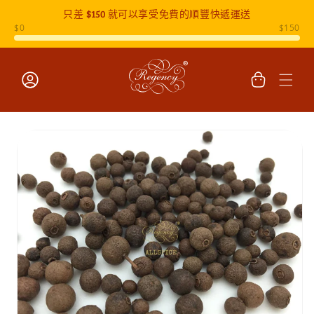
只差
$150
就可以享受免費的順豐快遞運送
跳至內容
購
物
車
登
入
跳至產品
資訊