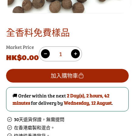
全香料免費樣品
Market Price
數
原
HK$0.00
減
增
量
價
少
加
全
全
加入購物車
香
香
料
料
🚚 Order within the next
2 Day(s),
2 hours, 42
免
免
minutes
for delivery by
Wednesday, 12 August
.
費
費
樣
樣
30天退貨保證，無需提問
品
品
在香港磨製和混合。
的
數
快速從香港發貨。