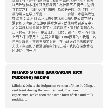
瑰和木槿，還在附近的超市看到有售的玫瑰花蕾。我可
以用玫瑰和木槿來替代檸檬嗎？為什麼不呢 提示：這個
食譜要求8小時的浸泡時間是因為茶是在晚上製作的，這
樣你可以在早上享用。 食譜：木槿與玫瑰
茶 產量：1L 材料 1L水 1湯匙 乾木槿 1湯匙 乾玫瑰花瓣 1
湯匙乾玫瑰果 烹飪說明 將水煮沸，然後轉移到茶壺中。
加入其餘材料並蓋上蓋子。 讓它靜置，直到你有耐心為
止。過夜（8小時）是最佳的，但30分鐘也可以。 在冰塊
上倒入杯中享用！ 這篇文章是由 Chia撰寫的。我是一名
自由翻譯者，擁有生物學背景。在西班牙遇見未來的丈
夫後，我搬到了香港開始我們的生活。我仍在探索香港
所能提供的一切
Mliako S Oriz (Bulgarian Rice
Pudding) recipe
Mliako S Oriz is the Bulgarian version of Rice Pudding, a
real treat during the summer heat. From our
experience, we’ve seen that some form of rice and milk
pudding...