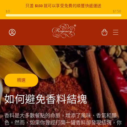
只差
$150
就可以享受免費的順豐快遞運送
跳至內容
購
物
車
登
入
精選
如何避免香料結塊
香料是大多數餐點的命脈，增添了風味、香氣和顏
色。然而，如果你曾經打開一罐香料卻發現結塊，你