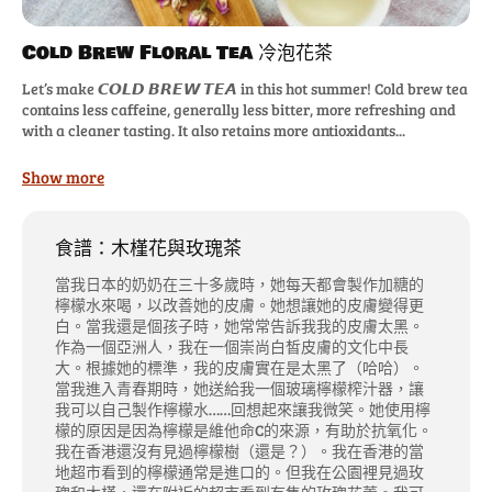
Cold Brew Floral Tea 冷泡花茶
Let’s make 𝘾𝙊𝙇𝘿 𝘽𝙍𝙀𝙒 𝙏𝙀𝘼 in this hot summer! Cold brew tea
contains less caffeine, generally less bitter, more refreshing and
with a cleaner tasting. It also retains more antioxidants...
Show more
食譜：木槿花與玫瑰茶
當我日本的奶奶在三十多歲時，她每天都會製作加糖的
檸檬水來喝，以改善她的皮膚。她想讓她的皮膚變得更
白。當我還是個孩子時，她常常告訴我我的皮膚太黑。
作為一個亞洲人，我在一個崇尚白皙皮膚的文化中長
大。根據她的標準，我的皮膚實在是太黑了（哈哈）。
當我進入青春期時，她送給我一個玻璃檸檬榨汁器，讓
我可以自己製作檸檬水……回想起來讓我微笑。她使用檸
檬的原因是因為檸檬是維他命C的來源，有助於抗氧化。
我在香港還沒有見過檸檬樹（還是？）。我在香港的當
地超市看到的檸檬通常是進口的。但我在公園裡見過玫