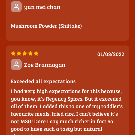
yun mei chan
Mushroom Powder (Shiitake)
01/03/2022
Zoe Brannagan
Exceeded all expectations
I had very high expectations for this because,
you know, it's Regency Spices. But it exceeded
all of them. I added this to one of my toddler's
favourite meals, fried rice. I can't believe it's
not MSG! Dare I say much richer in fact.So
good to have such a tasty but natural