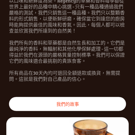
以口味和新鮮度為榮。Regency的草藥和香料每季都從
世界上最好的品種中精心挑選 - 只有一種品種通過我們
嚴格的測試，我們只銷售這一種品種。我們只以整顆香
料的形式銷售，以便新鮮研磨，確保當它到達您的廚房
時能夠提供最佳的風味和香氣。因此，每個人都可以檢
查並欣賞我們所達到的自然美！
我們所有的香料和草藥都是自然生長和加工的。它們是
最純淨的香料，無輻射和其他化學保鮮處理 - 這一切都
得益於我們在源頭的嚴格質量控制標準。我們可以保證
它們的風味適合最挑剔的貴族食客。
所有商品在30天內均可退回全額退款或換貨，無需提
問。這就是我們對自己產品的信心。
我們的故事