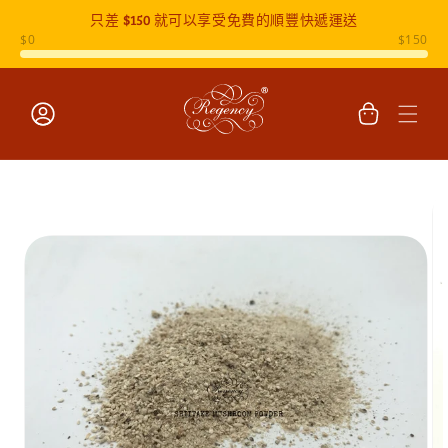
只差
$150
就可以享受免費的順豐快遞運送
跳至內容
購
物
車
登
入
跳至產品
資訊