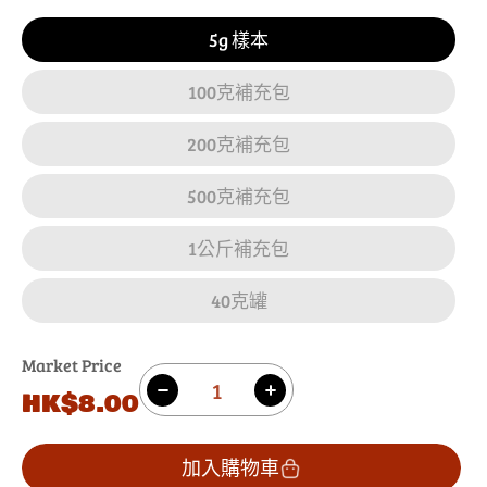
5g 樣本
100克補充包
200克補充包
500克補充包
1公斤補充包
40克罐
Market Price
數
原
HK$8.00
減
增
量
價
少
加
香
香
加入購物車