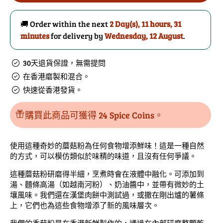
菇
菇
粉
粉
🚚 Order within the next
2 Day(s),
11 hours, 31
（香
（香
minutes
for delivery by
Wednesday, 12 August
.
菇）
菇）
的
數
30天退貨保證，無需提問
數
量
在香港磨製和混合。
量
快速從香港發貨。
購買此商品可獲得 24 Spice Coins。
使用這種奇妙的蘑菇粉為任何食物增添鮮味！這是一種自然
的方式，可以模仿類似於味精的味道，且沒有任何爭議。
這種蘑菇粉研磨得半細，烹煮時會在液體中融化。可添加到
湯、麵條高湯（如越南河粉）、奶油醬中，並帶有微妙的土
壤風味。我們還在漢堡肉餅中測試過，或撒在剛出爐的薯條
上，它們也為這些食物增添了新的風味層次。