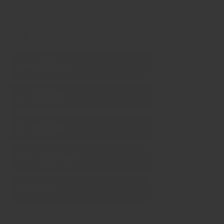
功能
Regency
廚師測試的配方
每日新鮮研磨
單一來源採購
純淨（無填充物）
無人工成分