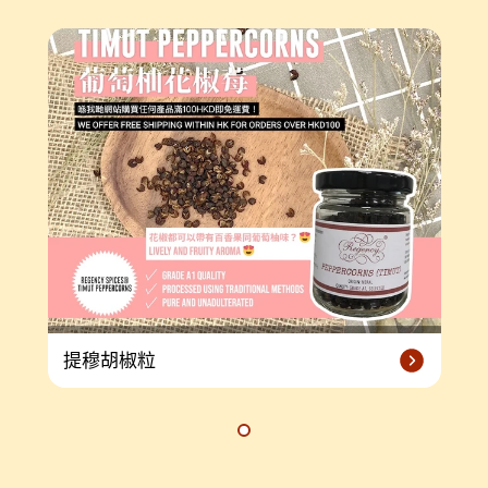
提穆胡椒粒