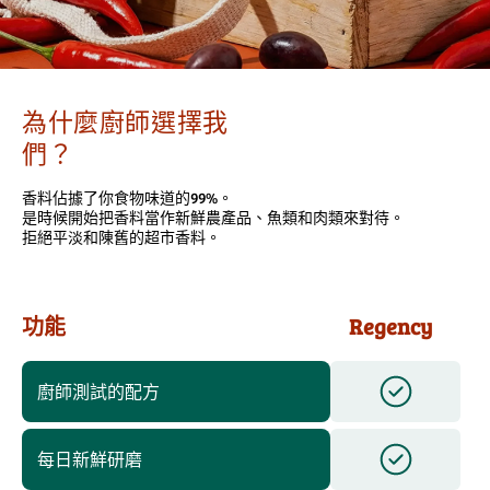
為什麼廚師選擇我
們？
香料佔據了你食物味道的99%。
是時候開始把香料當作新鮮農產品、魚類和肉類來對待。
拒絕平淡和陳舊的超市香料。
功能
Regency
廚師測試的配方
每日新鮮研磨