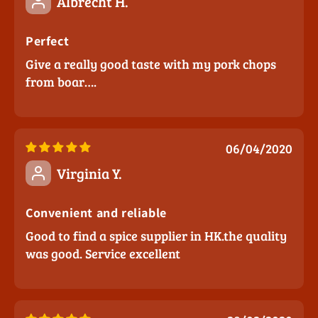
Albrecht H.
Perfect
Give a really good taste with my pork chops
from boar….
06/04/2020
Virginia Y.
Convenient and reliable
Good to find a spice supplier in HK.the quality
was good. Service excellent