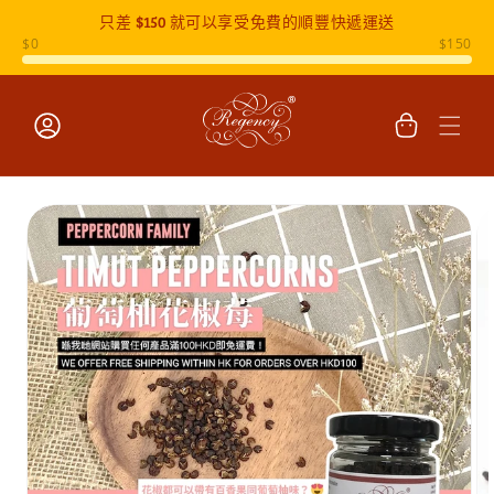
只差
$150
就可以享受免費的順豐快遞運送
跳至內容
購
物
車
登
入
跳至產品
資訊