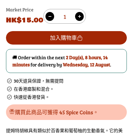
Market Price
數
原
HK$15.00
減
增
量
價
少
加
提
提
加入購物車
穆
穆
胡
胡
🚚 Order within the next
2 Day(s),
8 hours, 14
椒
椒
minutes
for delivery by
Wednesday, 12 August
.
粒
粒
的
數
30天退貨保證，無需提問
數
量
在香港磨製和混合。
量
快速從香港發貨。
購買此商品可獲得 45 Spice Coins。
提姆特胡椒具有類似於百香果和葡萄柚的生動香氣。它的美