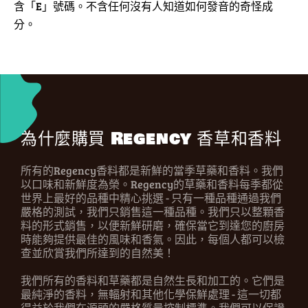
含「E」號碼。不含任何沒有人知道如何發音的奇怪成
分。
為什麼購買 Regency 香草和香料
所有的Regency香料都是新鮮的當季草藥和香料。我們
以口味和新鮮度為榮。Regency的草藥和香料每季都從
世界上最好的品種中精心挑選 - 只有一種品種通過我們
嚴格的測試，我們只銷售這一種品種。我們只以整顆香
料的形式銷售，以便新鮮研磨，確保當它到達您的廚房
時能夠提供最佳的風味和香氣。因此，每個人都可以檢
查並欣賞我們所達到的自然美！
我們所有的香料和草藥都是自然生長和加工的。它們是
最純淨的香料，無輻射和其他化學保鮮處理 - 這一切都
得益於我們在源頭的嚴格質量控制標準。我們可以保證