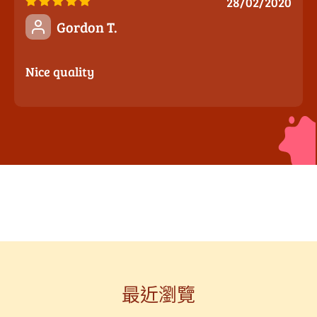
28/02/2020
Gordon T.
Nice quality
最近瀏覽