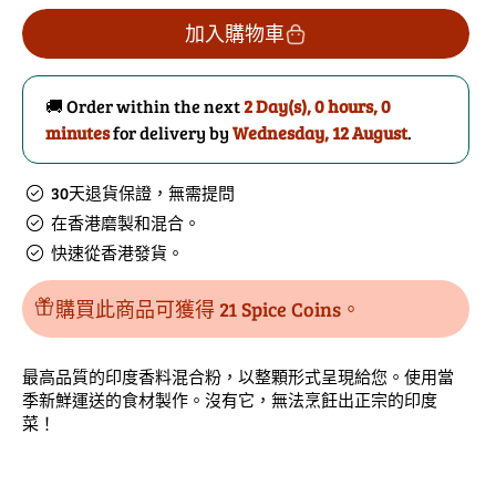
印
印
加入購物車
度
度
香
香
🚚 Order within the next
2 Day(s),
0 hours, 0
料
料
minutes
for delivery by
Wednesday, 12 August
.
混
混
合
合
30天退貨保證，無需提問
的
數
在香港磨製和混合。
數
量
快速從香港發貨。
量
購買此商品可獲得 21 Spice Coins。
最高品質的印度香料混合粉，以整顆形式呈現給您。使用當
季新鮮運送的食材製作。沒有它，無法烹飪出正宗的印度
菜！