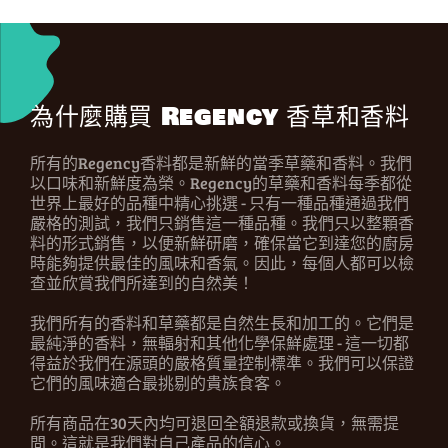
為什麼購買 Regency 香草和香料
所有的Regency香料都是新鮮的當季草藥和香料。我們
以口味和新鮮度為榮。Regency的草藥和香料每季都從
世界上最好的品種中精心挑選 - 只有一種品種通過我們
嚴格的測試，我們只銷售這一種品種。我們只以整顆香
料的形式銷售，以便新鮮研磨，確保當它到達您的廚房
時能夠提供最佳的風味和香氣。因此，每個人都可以檢
查並欣賞我們所達到的自然美！
我們所有的香料和草藥都是自然生長和加工的。它們是
最純淨的香料，無輻射和其他化學保鮮處理 - 這一切都
得益於我們在源頭的嚴格質量控制標準。我們可以保證
它們的風味適合最挑剔的貴族食客。
所有商品在30天內均可退回全額退款或換貨，無需提
問。這就是我們對自己產品的信心。