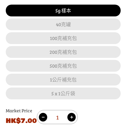
5g 樣本
40克罐
100克補充包
200克補充包
500克補充包
1公斤補充包
5 x 1公斤袋
Market Price
數
原
HK$7.00
減
增
量
價
少
加