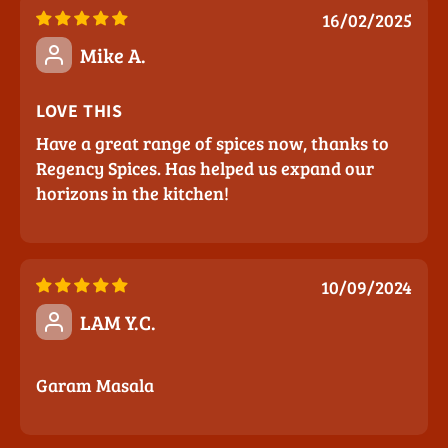
16/02/2025
Mike A.
LOVE THIS
Have a great range of spices now, thanks to
Regency Spices. Has helped us expand our
horizons in the kitchen!
10/09/2024
LAM Y.C.
Garam Masala