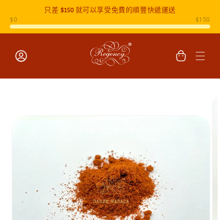
只差
$150
就可以享受免費的順豐快遞運送
跳至內容
購
物
車
登
入
跳至產品
資訊