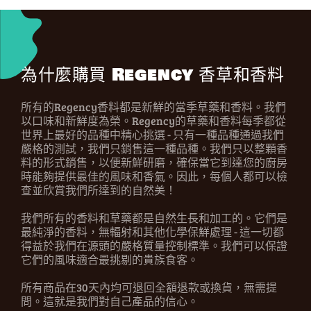
為什麼購買 Regency 香草和香料
所有的Regency香料都是新鮮的當季草藥和香料。我們
以口味和新鮮度為榮。Regency的草藥和香料每季都從
世界上最好的品種中精心挑選 - 只有一種品種通過我們
嚴格的測試，我們只銷售這一種品種。我們只以整顆香
料的形式銷售，以便新鮮研磨，確保當它到達您的廚房
時能夠提供最佳的風味和香氣。因此，每個人都可以檢
查並欣賞我們所達到的自然美！
我們所有的香料和草藥都是自然生長和加工的。它們是
最純淨的香料，無輻射和其他化學保鮮處理 - 這一切都
得益於我們在源頭的嚴格質量控制標準。我們可以保證
它們的風味適合最挑剔的貴族食客。
所有商品在30天內均可退回全額退款或換貨，無需提
問。這就是我們對自己產品的信心。