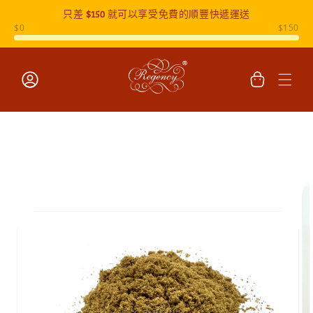
只差
$150
就可以享受免費的順豐快遞運送
跳至內容
購
物
車
登
入
跳至產品
資訊