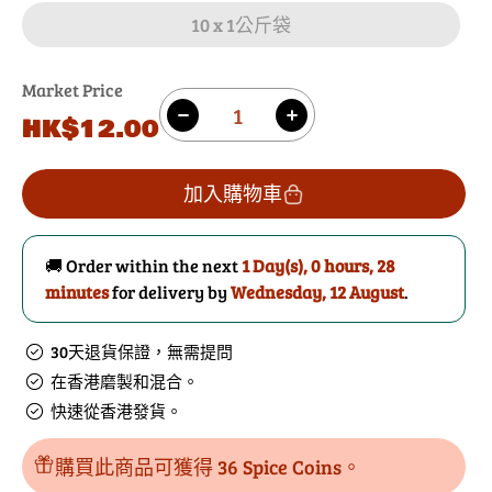
10 x 1公斤袋
Market Price
數
原
HK$12.00
減
增
量
價
少
加
芫
芫
加入購物車
荽
荽
粉
粉
🚚 Order within the next
1 Day(s),
0 hours, 28
的
數
minutes
for delivery by
Wednesday, 12 August
.
數
量
量
30天退貨保證，無需提問
在香港磨製和混合。
快速從香港發貨。
購買此商品可獲得 36 Spice Coins。