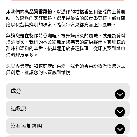
用我們的
高品質香菜粉
，以濃郁的柑橘香氣和溫暖的土質風
味，改變您的烹飪體驗。選用最優質的印度香菜籽，新鮮研
磨以保留其鮮明的味道，確保每道菜都充滿正宗風味。
無論您是在製作芳香咖哩、提升烤蔬菜的風味，或是為醃料
增添層次，我們的香菜粉都是您完美的廚房夥伴。其細膩的
甜味和溫和的辛香，使其適用於多種料理，從印度菜到地中
海料理及更多。
深受專業廚師和家庭廚師喜愛，我們的香菜粉將激發您的烹
飪創意，並讓您的味蕾感到愉悅。
成分
過敏原
沒有添加聲明