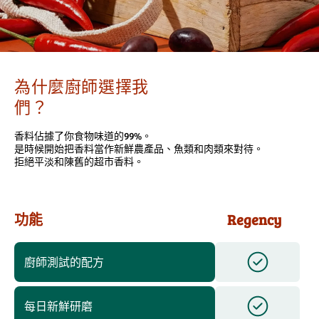
為什麼廚師選擇我
們？
香料佔據了你食物味道的99%。
是時候開始把香料當作新鮮農產品、魚類和肉類來對待。
拒絕平淡和陳舊的超市香料。
功能
Regency
廚師測試的配方
每日新鮮研磨