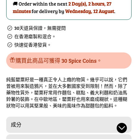
🚚 Order within the next
2 Day(s),
2 hours, 27
籽
籽
minutes
for delivery by
Wednesday, 12 August
.
的
數
數
量
30天退貨保證，無需提問
量
在香港磨製和混合。
快速從香港發貨。
購買此商品可獲得 30 Spice Coins。
純藍罌粟籽是一種真正令人上癮的物質。幾乎可以說，它們
曾被用來製造鴉片，並在大多數國家受到限制！然而，除了
藥物性質外，罌粟籽常用作麵包、糕點、義大利麵和奶油馬
鈴薯的裝飾。在中歐地區，罌粟籽也用來磨成糊狀。這種糊
狀物可以用其堅果般、美味的風味作為甜麵包的餡料。
成分