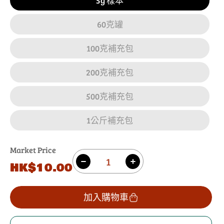
5g 樣本
60克罐
100克補充包
200克補充包
500克補充包
1公斤補充包
Market Price
數
原
HK$10.00
減
增
量
價
少
加
藍
藍
加入購物車
罌
罌
粟
粟