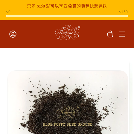
只差
$150
就可以享受免費的順豐快遞運送
跳至內容
購
物
車
登
入
跳至產品
資訊