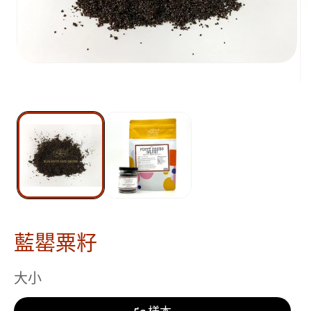
藍罌粟籽
大小