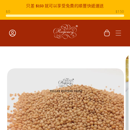
只差
$150
就可以享受免費的順豐快遞運送
跳至內容
購
物
車
登
入
跳至產品
資訊