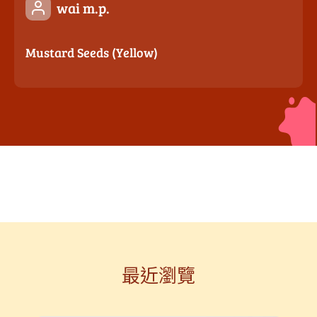
wai m.p.
Mustard Seeds (Yellow)
最近瀏覽