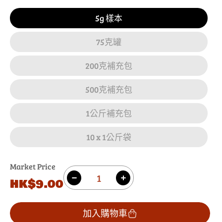
5g 樣本
75克罐
200克補充包
500克補充包
1公斤補充包
10 x 1公斤袋
Market Price
數
原
HK$9.00
減
增
量
價
少
加
黃
黃
加入購物車