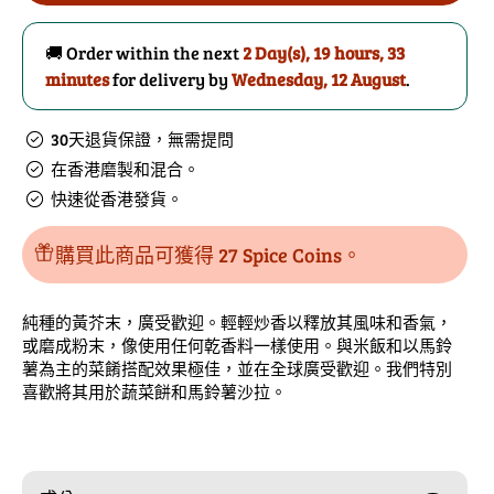
芥
芥
菜
菜
🚚 Order within the next
2 Day(s),
19 hours, 33
種
種
minutes
for delivery by
Wednesday, 12 August
.
的
數
數
量
30天退貨保證，無需提問
量
在香港磨製和混合。
快速從香港發貨。
購買此商品可獲得 27 Spice Coins。
純種的黃芥末，廣受歡迎。輕輕炒香以釋放其風味和香氣，
或磨成粉末，像使用任何乾香料一樣使用。與米飯和以馬鈴
薯為主的菜餚搭配效果極佳，並在全球廣受歡迎。我們特別
喜歡將其用於蔬菜餅和馬鈴薯沙拉。