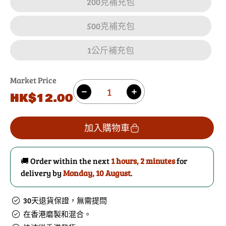
200克補充包
500克補充包
1公斤補充包
Market Price
數
原
HK$12.00
減
增
量
價
少
加
黑
黑
加入購物車
荳
荳
蔻
蔻
🚚 Order within the next
1 hours, 2 minutes
for
粉
粉
delivery by
Monday, 10 August
.
的
數
數
量
30天退貨保證，無需提問
量
在香港磨製和混合。