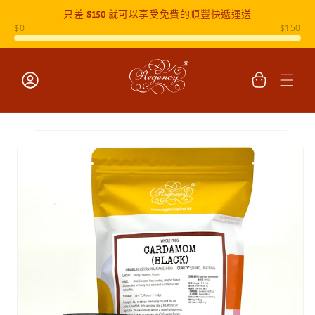
只差
$150
就可以享受免費的順豐快遞運送
跳至內容
購
物
車
登
入
跳至產品
資訊