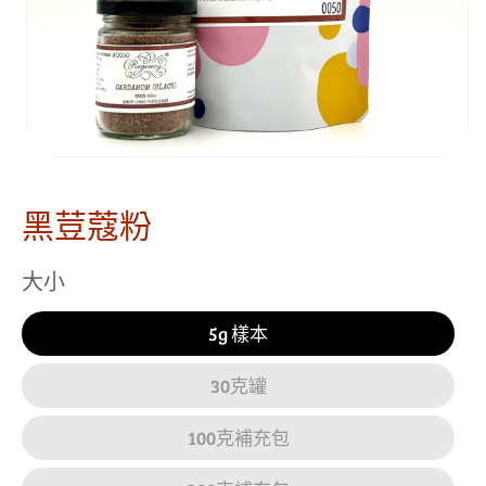
黑荳蔻粉
大小
5g 樣本
30克罐
100克補充包