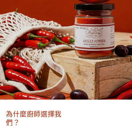
為什麼廚師選擇我
們？