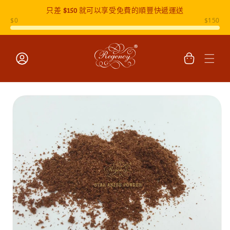
只差
$150
就可以享受免費的順豐快遞運送
跳至內容
購
物
車
登
入
跳至產品
資訊