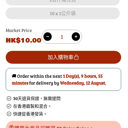
10 x 1公斤袋
Market Price
數
原
HK$10.00
減
增
量
價
少
加
八
八
加入購物車
角
角
粉
粉
🚚 Order within the next
1 Day(s),
9 hours, 55
的
數
minutes
for delivery by
Wednesday, 12 August
.
數
量
量
30天退貨保證，無需提問
在香港磨製和混合。
快速從香港發貨。