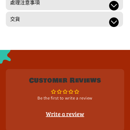
處理注意事項
交貨
Customer Reviews
Be the first to write a review
Write a review