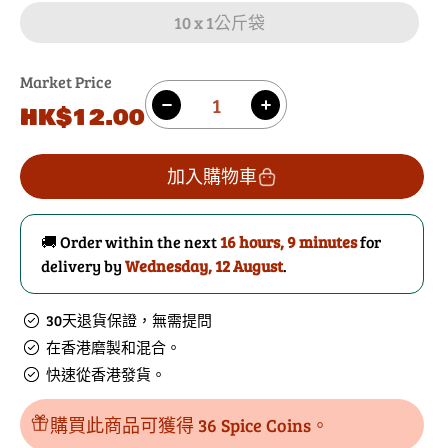
10 x 1公斤袋
Market Price
數
原
HK$12.00
減
增
量
價
少
加
芫
芫
加入購物車
荽
荽
粉
粉
🚚 Order within the next
16 hours, 9 minutes
for
的
數
delivery by
Wednesday, 12 August
.
數
量
量
30天退貨保證，無需提問
在香港磨製和混合。
快速從香港發貨。
購買此商品可獲得 36 Spice Coins。