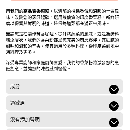
用我們的
高品質香菜粉
，以濃郁的柑橘香氣和溫暖的土質風
味，改變您的烹飪體驗。選用最優質的印度香菜籽，新鮮研
磨以保留其鮮明的味道，確保每道菜都充滿正宗風味。
無論您是在製作芳香咖哩、提升烤蔬菜的風味，或是為醃料
增添層次，我們的香菜粉都是您完美的廚房夥伴。其細膩的
甜味和溫和的辛香，使其適用於多種料理，從印度菜到地中
海料理及更多。
深受專業廚師和家庭廚師喜愛，我們的香菜粉將激發您的烹
飪創意，並讓您的味蕾感到愉悅。
成分
過敏原
沒有添加聲明