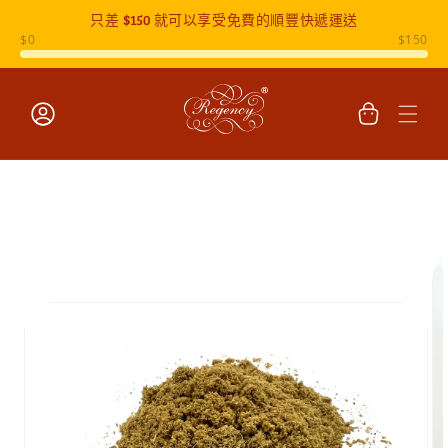
只差
$150
就可以享受免費的順豐快遞運送
跳至內容
購
物
車
登
入
跳至產品
資訊