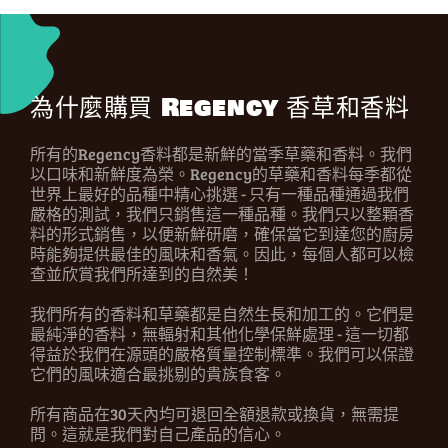
為什麼購買 Regency 香草和香料
所有的Regency香料都是新鮮的當季草藥和香料。我們
以口味和新鮮度為榮。Regency的草藥和香料每季都從
世界上最好的品種中精心挑選 - 只有一種品種通過我們
嚴格的測試，我們只銷售這一種品種。我們只以整顆香
料的形式銷售，以便新鮮研磨，確保當它到達您的廚房
時能夠提供最佳的風味和香氣。因此，每個人都可以檢
查並欣賞我們所達到的自然美！
我們所有的香料和草藥都是自然生長和加工的。它們是
最純淨的香料，無輻射和其他化學保鮮處理 - 這一切都
得益於我們在源頭的嚴格質量控制標準。我們可以保證
它們的風味適合最挑剔的貴族食客。
所有商品在30天內均可退回全額退款或換貨，無需提
問。這就是我們對自己產品的信心。