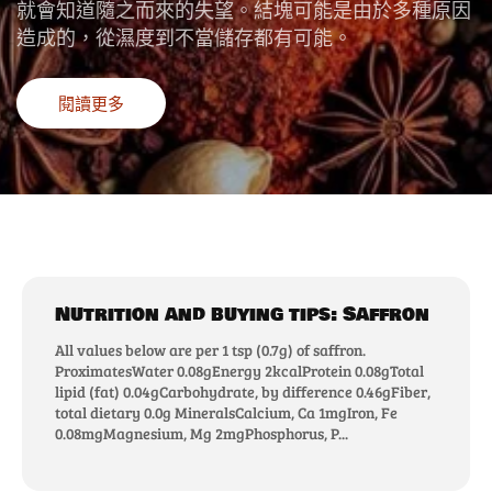
就會知道隨之而來的失望。結塊可能是由於多種原因
造成的，從濕度到不當儲存都有可能。
閱讀更多
Nutrition and buying tips: Saffron
All values below are per 1 tsp (0.7g) of saffron.
ProximatesWater 0.08gEnergy 2kcalProtein 0.08gTotal
lipid (fat) 0.04gCarbohydrate, by difference 0.46gFiber,
total dietary 0.0g MineralsCalcium, Ca 1mgIron, Fe
0.08mgMagnesium, Mg 2mgPhosphorus, P...