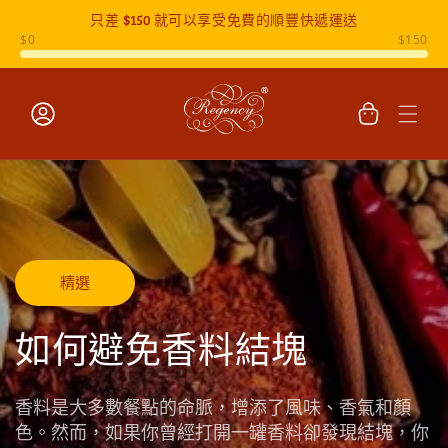
只差
$150
就可以享受免費的順豐快遞運送
跳至內容
購
物
車
登
入
精選
如何避免香料結塊
香料是大多數餐點的命脈，增添了風味、香氣和顏
色。然而，如果你曾經打開一罐香料卻發現結塊，你