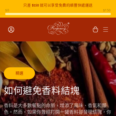
只差
$150
就可以享受免費的順豐快遞運送
跳至內容
購
物
車
登
入
精選
如何避免香料結塊
香料是大多數餐點的命脈，增添了風味、香氣和顏
色。然而，如果你曾經打開一罐香料卻發現結塊，你