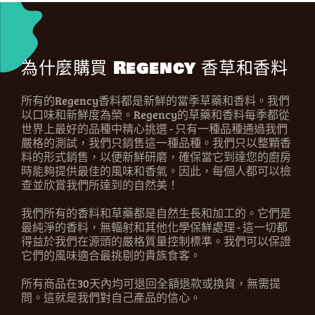
為什麼購買 Regency 香草和香料
所有的Regency香料都是新鮮的當季草藥和香料。我們
以口味和新鮮度為榮。Regency的草藥和香料每季都從
世界上最好的品種中精心挑選 - 只有一種品種通過我們
嚴格的測試，我們只銷售這一種品種。我們只以整顆香
料的形式銷售，以便新鮮研磨，確保當它到達您的廚房
時能夠提供最佳的風味和香氣。因此，每個人都可以檢
查並欣賞我們所達到的自然美！
我們所有的香料和草藥都是自然生長和加工的。它們是
最純淨的香料，無輻射和其他化學保鮮處理 - 這一切都
得益於我們在源頭的嚴格質量控制標準。我們可以保證
它們的風味適合最挑剔的貴族食客。
所有商品在30天內均可退回全額退款或換貨，無需提
問。這就是我們對自己產品的信心。