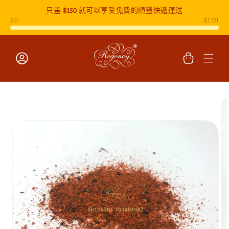
只差
$150
就可以享受免費的順豐快遞運送
跳至內容
購
物
車
登
入
跳至產品
資訊