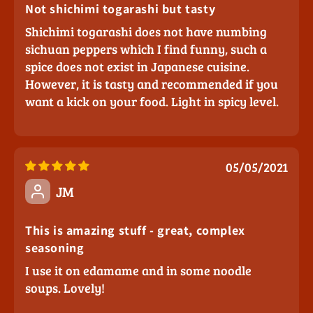
Not shichimi togarashi but tasty
Shichimi togarashi does not have numbing
sichuan peppers which I find funny, such a
spice does not exist in Japanese cuisine.
However, it is tasty and recommended if you
want a kick on your food. Light in spicy level.
05/05/2021
JM
This is amazing stuff - great, complex
seasoning
I use it on edamame and in some noodle
soups. Lovely!