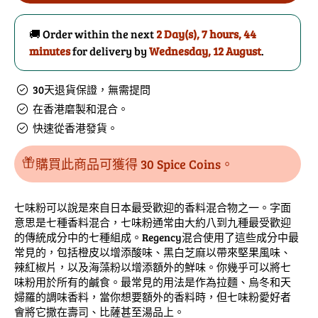
味
味
唐
唐
🚚 Order within the next
2 Day(s),
7 hours, 44
辛
辛
minutes
for delivery by
Wednesday, 12 August
.
子
子
的
數
30天退貨保證，無需提問
數
量
在香港磨製和混合。
量
快速從香港發貨。
購買此商品可獲得 30 Spice Coins。
七味粉可以說是來自日本最受歡迎的香料混合物之一。字面
意思是七種香料混合，七味粉通常由大約八到九種最受歡迎
的傳統成分中的七種組成。Regency混合使用了這些成分中最
常見的，包括橙皮以增添酸味、黑白芝麻以帶來堅果風味、
辣紅椒片，以及海藻粉以增添額外的鮮味。你幾乎可以將七
味粉用於所有的鹹食。最常見的用法是作為拉麵、烏冬和天
婦羅的調味香料，當你想要額外的香料時，但七味粉愛好者
會將它撒在壽司、比薩甚至湯品上。