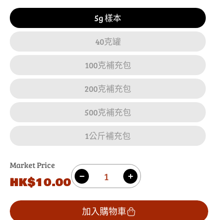
5g 樣本
40克罐
100克補充包
200克補充包
500克補充包
1公斤補充包
Market Price
數
原
HK$10.00
減
增
量
價
少
加
七
七
加入購物車