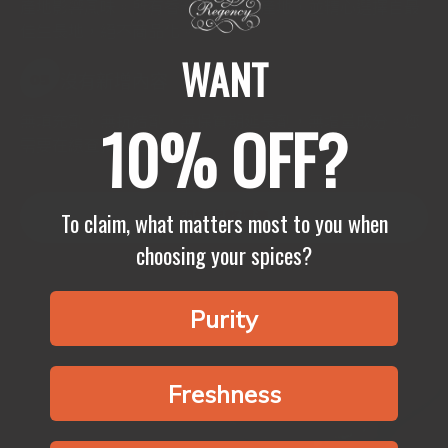
產地影響風味。所有香料均為單一產地，並精心選擇自最
佳生長地，絕不商品化。
WANT
沒有新增內容
05
無填充劑，無抗結劑，無保質期延長劑，無增量成分。您
10% OFF?
需要在線查找的化學名稱
To claim, what matters most to you when
閱讀完整標準
choosing your spices?
Purity
Freshness