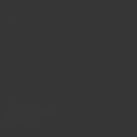
you're crafting a delicious tagine, spicing grilled
meats, enriching stews, or layering savory dips
支援
like hummus and babaganoush, each blend
資源
brings depth and balance.
常見問題
關於我們
We hand-pack each mix in Hong Kong to
送貨資訊
批發供應
capture the freshest possible flavour. By
條款與條件
香料貿易部落格
blending in small batches and maintaining
rigorous quality control, you get consistent
隱私權政策
食譜
taste in every use. Add warmth and complexity
免責聲明
市場更新
to your meals—without the hassle—using
聯絡我們
these vibrant, easy-to-use Middle Eastern
staples.
接受付款
關注我們
Instagram
臉書