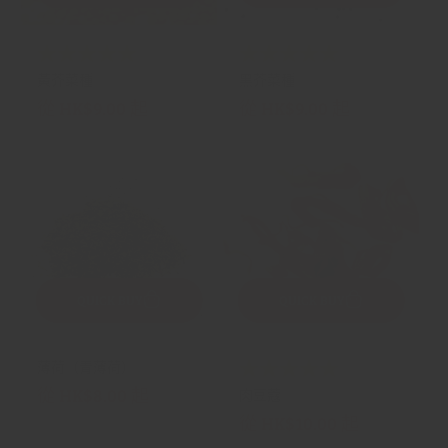
5
3
(5)
(3)
黃芥菜種
總
黑芥菜種
總
原
原
從 HK$9.00 起
從 HK$9.00 起
評
評
價
價
價
價
數
數
QUICK BUY
QUICK BUY
薄荷（青薄荷）
4
(4)
原
從 HK$8.00 起
肉豆蔻
總
價
原
從 HK$10.00 起
評
價