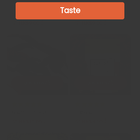
15
16
(15)
(16)
Taste
辣椒粉
總
辣椒片
總
原
原
從 HK$9.00 起
從 HK$9.00 起
評
評
價
價
價
價
數
數
QUICK BUY
QUICK BUY
20
15
(20)
(15)
辣椒荚（克什米爾）
總
卡宴辣椒
總
原
原
從 HK$10.00 起
從 HK$8.00 起
評
評
價
價
價
價
數
數